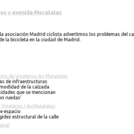
eros y avenida Moratalaz
 asociación Madrid ciclista advertimos los problemas del car
e la bicicleta en la ciudad de Madrid.
mino de Vinateros-Av Moratalaz
as de infraestructuras
omodidad de la calzada
cesidades que se mencionan
on ruedas’
 Vinateros / Av.Motatalaz
e espacio
idez estructural de la calle
tonal