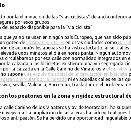
io
o por la eliminación de las “vías ciclistas” de ancho inferior
nseguras por esos grupos.
el espacio disponible para la “vía ciclista”.
 que ya no se usan en ningún país Europeo, que han sido púb
 un goteo de
víctimas mortales
en otras ciudades como
Barcel
n de automóviles apenas se ha visto afectado, al ser calles qu
es elevada unos minutos al día en horas punta. Ningún automov
 ya circulábamos por esa calle con normalidad integrados en el 
por la calzada a las bicicletas existiendo una vía segregada 
an por la calzada en la Calle Camino de Vinateros y
otras vías
y
echo supone
una expulsión social de la circulación en bicicleta
p
egarán a circular por la calzada
ni en aquellas calles en las q
siva, Sevilla, Valencia, Barcelona, trasladando el problema 
on los peatones en la zona y rigidez estructural de
 la calle Camino de los Vinateros y av. de Moratalaz, ha supue
vejecida. La ampliación de las aceras ha sido virtual pues tod
foso anti peatón. Se ha perdido una oportunidad inigualable p