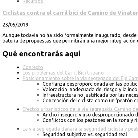
Recursos
Ciclistas contra el carril bici de Camino de Vinat
23/05/2019
Aunque todavía no ha sido formalmente inaugurado, desde la
batería de propuestas que permitirán una mejor integración d
Qué encontrarás aquí
Contexto
Los problemas del Carril Bici Urbano
Posicionamiento sobre la vía segregada del Eje Ca
Confianza desproporcionada en las polític
Valoración inadecuada del riesgo y la inc
Infraestructura no justificada por las ne
Concepción del ciclista como un ‘peatón c
Efectos urbanísticos de la vía segregada Camino de
Ancho inseguro y uso desproporcionado d
Conflictos con los peatones en la zona y rig
La vía segregada dañará la seguridad ciclista y pea
Seguridad subjetiva vs. seguridad real