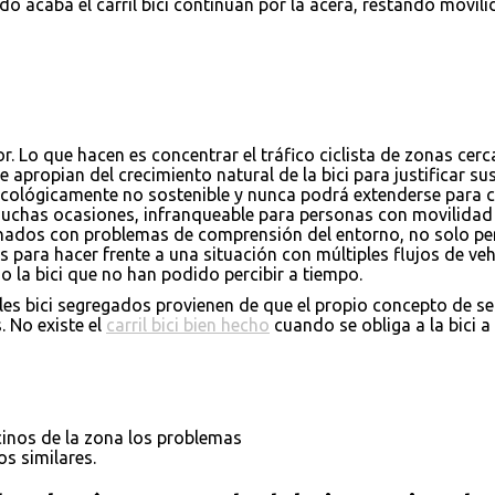
do acaba el carril bici continúan por la acera, restando movili
or. Lo que hacen es concentrar el tráfico ciclista de zonas cer
 apropian del crecimiento natural de la bici para justificar su
, ecológicamente no sostenible y nunca podrá extenderse para c
 muchas ocasiones, infranqueable para personas con movilida
ionados con problemas de comprensión del entorno, no solo p
s para hacer frente a una situación con múltiples flujos de v
 la bici que no han podido percibir a tiempo.
les bici segregados provienen de que el propio concepto de seg
. No existe el
carril bici bien hecho
cuando se obliga a la bici a 
cinos de la zona los problemas
os similares.