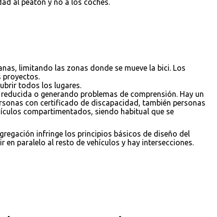
dad al peatón y no a los coches.
canas, limitando las zonas donde se mueve la bici. Los
s proyectos.
ubrir todos los lugares.
d reducida o generando problemas de comprensión. Hay un
ersonas con certificado de discapacidad, también personas
ehículos compartimentados, siendo habitual que se
regación infringe los principios básicos de diseño del
ir en paralelo al resto de vehículos y hay intersecciones.