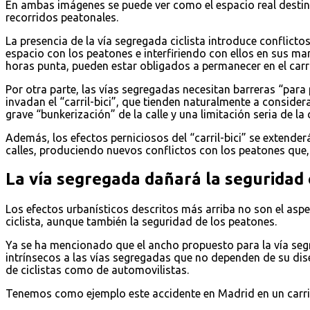
En ambas imágenes se puede ver como el espacio real desti
recorridos peatonales.
La presencia de la vía segregada ciclista introduce conflicto
espacio con los peatones e interfiriendo con ellos en sus man
horas punta, pueden estar obligados a permanecer en el carri
Por otra parte, las vías segregadas necesitan barreras “para 
invadan el “carril-bici”, que tienden naturalmente a considera
grave “bunkerización” de la calle y una limitación seria de
Además, los efectos perniciosos del “carril-bici” se extenderá
calles, produciendo nuevos conflictos con los peatones que, 
La vía segregada dañará la seguridad 
Los efectos urbanísticos descritos más arriba no son el aspe
ciclista, aunque también la seguridad de los peatones.
Ya se ha mencionado que el ancho propuesto para la vía se
intrínsecos a las vías segregadas que no dependen de su dis
de ciclistas como de automovilistas.
Tenemos como ejemplo este accidente en Madrid en un carril 