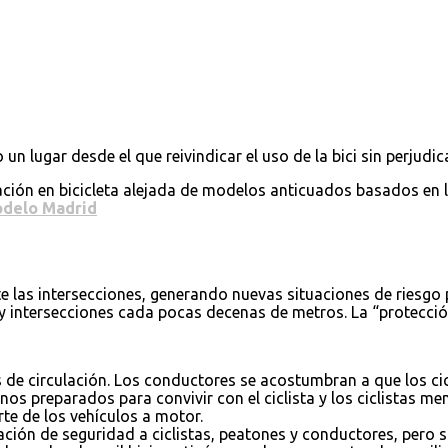
 lugar desde el que reivindicar el uso de la bici sin perjudicar
ción en bicicleta alejada de modelos anticuados basados en la 
delo Madrid
las intersecciones, generando nuevas situaciones de riesgo pa
tersecciones cada pocas decenas de metros. La “protección” d
de circulación. Los conductores se acostumbran a que los cicli
enos preparados para convivir con el ciclista y los ciclistas 
rte de los vehículos a motor.
ación de seguridad a ciclistas, peatones y conductores, pero 