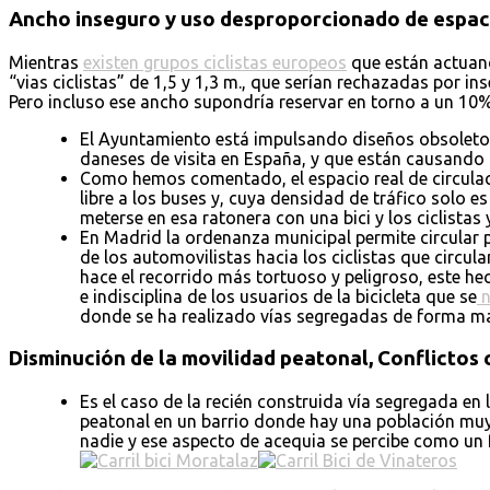
Ancho inseguro y uso desproporcionado de espac
Mientras
existen grupos ciclistas europeos
que están actuand
“vias ciclistas” de 1,5 y 1,3 m., que serían rechazadas por i
Pero incluso ese ancho supondría reservar en torno a un 10% d
El Ayuntamiento está impulsando diseños obsoletos
daneses de visita en España, y que están causando
Como hemos comentado, el espacio real de circulació
libre a los buses y, cuya densidad de tráfico solo 
meterse en esa ratonera con una bici y los ciclistas
En Madrid la ordenanza municipal permite circular 
de los automovilistas hacia los ciclistas que circul
hace el recorrido más tortuoso y peligroso, este h
e indisciplina de los usuarios de la bicicleta que se
n
donde se ha realizado vías segregadas de forma ma
Disminución de la movilidad peatonal, Conflictos c
Es el caso de la recién construida vía segregada en
peatonal en un barrio donde hay una población muy en
nadie y ese aspecto de acequia se percibe como un 