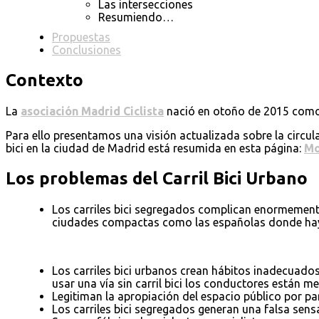
Las intersecciones
Resumiendo…
Propuestas
Conclusiones
Contexto
La
asociación Madrid Ciclista
nació en otoño de 2015 como un
Para ello presentamos una visión actualizada sobre la circula
bici en la ciudad de Madrid está resumida en esta página:
Mo
Los problemas del Carril Bici Urbano
Los carriles bici segregados complican enormemente 
ciudades compactas como las españolas donde hay in
Los carriles bici urbanos crean hábitos inadecuados 
usar una vía sin carril bici los conductores están m
Legitiman la apropiación del espacio público por pa
Los carriles bici segregados generan una falsa sens