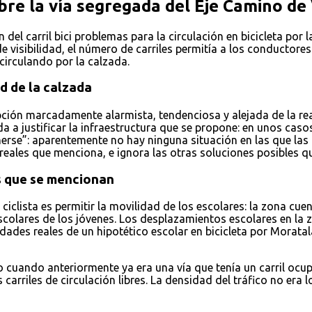
obre la vía segregada del Eje Camino d
del carril bici problemas para la circulación en bicicleta por 
 visibilidad, el número de carriles permitía a los conductore
 circulando por la calzada.
d de la calzada
ripción marcadamente alarmista, tendenciosa y alejada de la re
da a justificar la infraestructura que se propone: en unos caso
erse”: aparentemente no hay ninguna situación en las que las 
s reales que menciona, e ignora las otras soluciones posibles q
es que se mencionan
 ciclista es permitir la movilidad de los escolares: la zona c
colares de los jóvenes. Los desplazamientos escolares en la z
des reales de un hipotético escolar en bicicleta por Moratalaz,
o cuando anteriormente ya era una vía que tenía un carril ocu
carriles de circulación libres. La densidad del tráfico no era