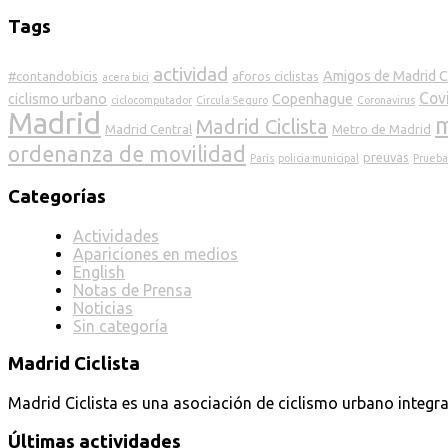
Tags
actividad
Amigos de Madrid Ci
#contandobicis
aforos ciclistas
acera bici
Cov
ciclismo urbano
Copenhague
ciclocomputador
Circula Seguro
Coronavirus
Madrid
m
Madrid Ciclista
Madrid Central
Metro de Madrid
ordenanza de movilidad
preuvas
París
policia municipal
Prueba
Categorías
Actividades
Apariciones en medios
English
Notas de Prensa
Noticias
Sin categoría
Madrid Ciclista
Madrid Ciclista es una asociación de ciclismo urbano integra
Últimas actividades