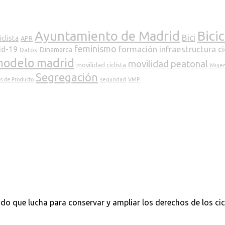
Ayuntamiento de Madrid
Bici
Bici
clista
APR
feminismo
formación
infraestructura ci
id-19
Dinamarca
Datos
odelo madrid
movilidad peatonal
movilidad ciclista
Mujere
Segregación
s de Producto
seguridad
VMP
do que lucha para conservar y ampliar los derechos de los cic