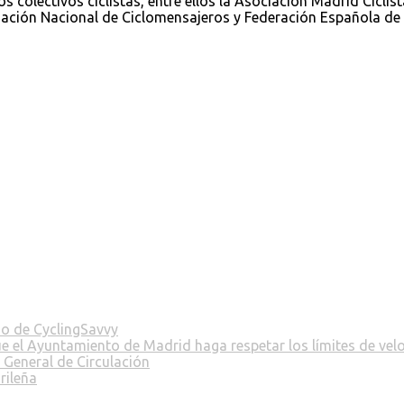
 colectivos ciclistas, entre ellos la Asociación Madrid Ciclist
sociación Nacional de Ciclomensajeros y Federación Española de 
no de CyclingSavvy
ue el Ayuntamiento de Madrid haga respetar los límites de vel
 General de Circulación
rileña