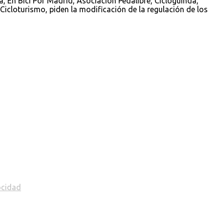
a, En Bici Por Madrid, Asociación Pedalibre, Cicloguinda,
Cicloturismo, piden la modificación de la regulación de los
ocidad