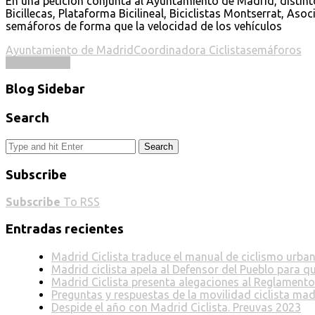
En una petición conjunta al Ayuntamiento de Madrid, distintos
Bicillecas, Plataforma Bicilineal, Biciclistas Montserrat, A
semáforos de forma que la velocidad de los vehículos
Ayuntamiento de Madrid
Coordinadora Ciclista
semáforos
Read more ...
Blog Sidebar
Search
Search
Subscribe
Subscribe
To RSS
Entradas recientes
Madrid Ciclista traduce el manual de ciclismo urba
Madrid ciclista apela al Defensor del Pueblo para q
Madrid Ciclista presenta alegaciones al Reglamento
Preguntas y respuestas de la movilidad ciclista mad
Despide el año con Madrid Ciclista. Preuvas 2023