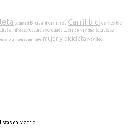
cleta
Carril bici
Bicisanfermines
carriles bici
Bicimad
clista
lucicleta
infraestructura segregada
Luces de Navidad
mujer y bicicleta
Navidad
s en bici mujeres sin límite
listas en Madrid.