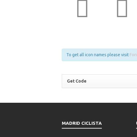
To get all icon names please visit
Fon
Get Code
 Example: 
MADRID CICLISTA