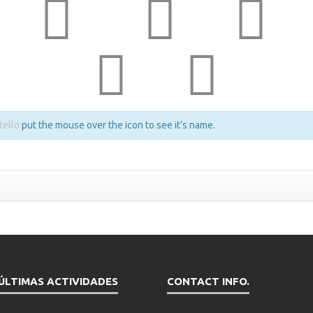
tello
put the mouse over the icon to see it’s name.
ÚLTIMAS ACTIVIDADES
CONTACT INFO.