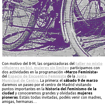
Con motivo del 8-M, las organizadoras del
taller no mixto
«Mujeres en bici, mujeres sin límite»
participamos con
dos actividades en la programación «
Marzo Feminista
»
del
Espacio de Encuentro Feminista
de la
Junta
Municipal de Centro
. La primera: el
sábado 9 de marzo
daremos un paseo por el centro de Madrid visitando
puntos importantes en la
historia del feminismo de la
ciudad
y conoceremos grandes y olvidadas
mujeres
pioneras
. Estáis todas invitadas, podéis venir con madres,
amigas, hermanas…