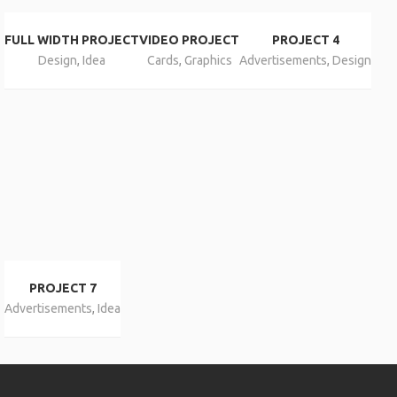
FULL WIDTH PROJECT
VIDEO PROJECT
PROJECT 4
Design
,
Idea
Cards
,
Graphics
Advertisements
,
Design
PROJECT 7
Advertisements
,
Idea