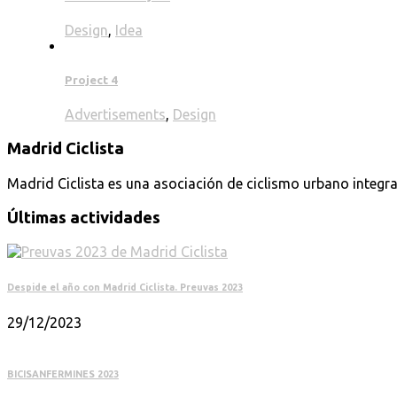
Design
,
Idea
Project 4
Advertisements
,
Design
Madrid Ciclista
Madrid Ciclista es una asociación de ciclismo urbano integra
Últimas actividades
Despide el año con Madrid Ciclista. Preuvas 2023
29/12/2023
BICISANFERMINES 2023