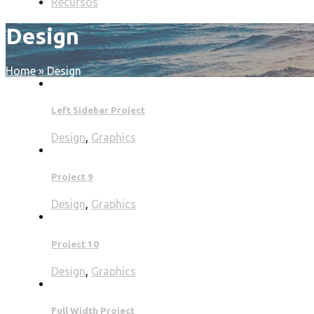
Recursos
Design
Home
»
Design
Left Sidebar Project
Design
,
Graphics
Project 9
Design
,
Graphics
Project 10
Design
,
Graphics
Full Width Project