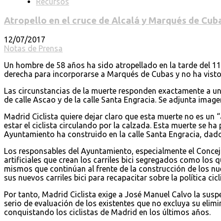
Recursos
Atropello en el cruce de Alcalá y Marqués de Cub
12/07/2017
Notas de Prensa
Un hombre de 58 años ha sido atropellado en la tarde del 11 de
derecha para incorporarse a Marqués de Cubas y no ha visto a
Las circunstancias de la muerte responden exactamente a uno 
de calle Ascao y de la calle Santa Engracia. Se adjunta imagen 
Madrid Ciclista quiere dejar claro que esta muerte no es un “
estar el ciclista circulando por la calzada. Esta muerte se ha 
Ayuntamiento ha construido en la calle Santa Engracia, dad
Los responsables del Ayuntamiento, especialmente el Conceja
artificiales que crean los carriles bici segregados como los 
mismos que continúan al frente de la construcción de los nu
sus nuevos carriles bici para recapacitar sobre la política c
Por tanto, Madrid Ciclista exige a José Manuel Calvo la sus
serio de evaluación de los existentes que no excluya su elimi
conquistando los ciclistas de Madrid en los últimos años.