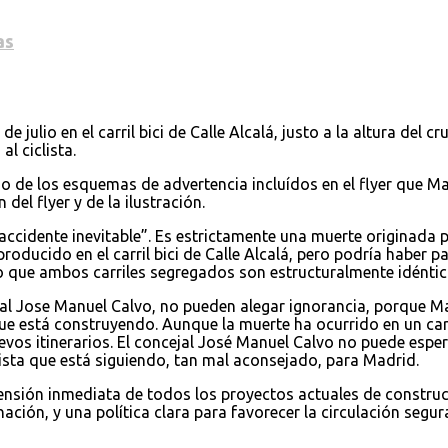
as
 julio en el carril bici de Calle Alcalá, justo a la altura del 
l ciclista.
de los esquemas de advertencia incluídos en el flyer que Madr
del flyer y de la ilustración.
accidente inevitable”. Es estrictamente una muerte originada p
producido en el carril bici de Calle Alcalá, pero podría haber p
o que ambos carriles segregados son estructuralmente idéntic
l Jose Manuel Calvo, no pueden alegar ignorancia, porque Mad
que está construyendo. Aunque la muerte ha ocurrido en un carr
evos itinerarios. El concejal José Manuel Calvo no puede espe
iclista que está siguiendo, tan mal aconsejado, para Madrid.
pensión inmediata de todos los proyectos actuales de constru
nación, y una política clara para favorecer la circulación segu