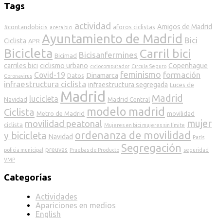
Tags
actividad
Amigos de Madrid
#contandobicis
aforos ciclistas
acera bici
Ayuntamiento de Madrid
Bici
Ciclista
APR
Bicicleta
Carril bici
Bicisanfermines
Bicimad
carriles bici
ciclismo urbano
Copenhague
ciclocomputador
Circula Seguro
feminismo
formación
Covid-19
Dinamarca
Datos
Coronavirus
infraestructura ciclista
infraestructura segregada
Luces de
Madrid
Madrid
lucicleta
Navidad
Madrid Central
modelo madrid
Ciclista
Metro de Madrid
movilidad
mujer
movilidad peatonal
ciclista
Mujeres en bici mujeres sin límite
ordenanza de movilidad
y bicicleta
Navidad
París
Segregación
preuvas
policia municipal
Pruebas de Producto
seguridad
VMP
Categorías
Actividades
Apariciones en medios
English