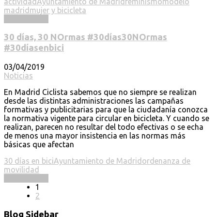
actividad
Ayuntamiento de Madrid
feminismo
modelo
madrid
mujer y bicicleta
Read more ...
30 días, 30 NOrmas #30días30NOrmas
#30díasenbici
03/04/2019
Noticias
En Madrid Ciclista sabemos que no siempre se realizan
desde las distintas administraciones las campañas
formativas y publicitarias para que la ciudadanía conozca
la normativa vigente para circular en bicicleta. Y cuando se
realizan, parecen no resultar del todo efectivas o se echa
de menos una mayor insistencia en las normas más
básicas que afectan
30 días en bici
Ayuntamiento de Madrid
ordenanza de
movilidad
Read more ...
1
2
Blog Sidebar