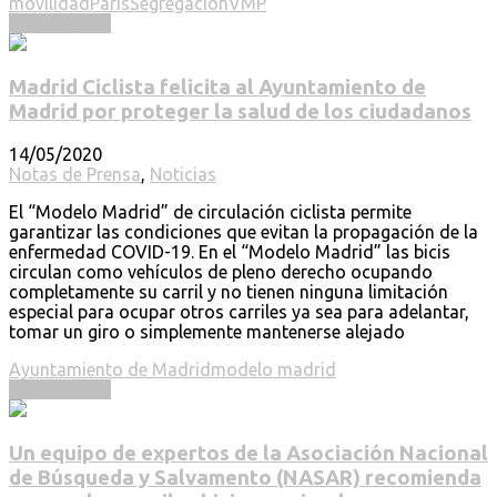
movilidad
París
Segregación
VMP
Read more ...
Madrid Ciclista felicita al Ayuntamiento de
Madrid por proteger la salud de los ciudadanos
14/05/2020
Notas de Prensa
,
Noticias
El “Modelo Madrid” de circulación ciclista permite
garantizar las condiciones que evitan la propagación de la
enfermedad COVID-19. En el “Modelo Madrid” las bicis
circulan como vehículos de pleno derecho ocupando
completamente su carril y no tienen ninguna limitación
especial para ocupar otros carriles ya sea para adelantar,
tomar un giro o simplemente mantenerse alejado
Ayuntamiento de Madrid
modelo madrid
Read more ...
Un equipo de expertos de la Asociación Nacional
de Búsqueda y Salvamento (NASAR) recomienda