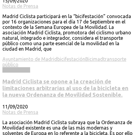
15/09/2020
Notas de Prensa
Madrid Ciclista participará en la “bicifestación” convocada
por 16 organizaciones para el día 17 de Septiembre en el
contexto de la Semana Europea de la Movilidad. La
asociación Madrid Ciclista, promotora del ciclismo urbano
natural, integrado e integrador, considera el transporte
público como una parte esencial de la movilidad en la
ciudad en Madrid, que
Ayuntamiento de Madrid
bicifestación
Bicimad
transporte
público
Read more ...
Madrid Ciclista se opone a la creación de
limitaciones arbitrarias al uso de la bicicleta en
la nueva Ordenanza de Movilidad Sostenible.
11/09/2020
Notas de Prensa
La asociación Madrid Ciclista subraya que la Ordenanza de
Movilidad existente es una de las más modernas y
solventes de Europa en lo referente a la bicicleta. Es por ello