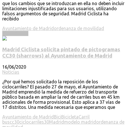
que los cambios que se introduzcan en ella no deben incluir
limitaciones injustificadas para sus usuarios, utilizando
falsos argumentos de seguridad. Madrid Ciclista ha
recibido
Ayuntamiento de Madrid
ordenanza de movilidad
Read more ...
Madrid Ciclista solicita pintado de pictogramas
CC30 (sharrows) al Ayuntamiento de Madrid
16/06/2020
Noticias
¿Por qué hemos solicitado la reposición de los
ciclocarriles? El pasado 27 de mayo, el Ayuntamiento de
Madrid emprendió la medida de refuerzo del transporte
público basada en ampliar la red de carriles bus en 45 km
adicionales de forma provisional. Esto aplica a 37 vías de
17 distritos. Una medida necesaria que esperamos que
Ayuntamiento de Madrid
Bici
Bicicleta
Carril
bus
cc30
ciclocarriles30
Madrid
modelo madrid
ordenanza de
movilidad