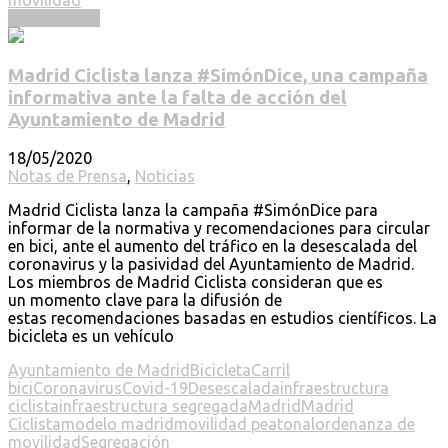
Read more ...
Madrid Ciclista lanza #SimónDice, una campaña
informativa ante la falta de acción del
Ayuntamiento de Madrid
18/05/2020
Notas de Prensa
,
Noticias
Madrid Ciclista lanza la campaña #SimónDice para
informar de la normativa y recomendaciones para circular
en bici, ante el aumento del tráfico en la desescalada del
coronavirus y la pasividad del Ayuntamiento de Madrid.
Los miembros de Madrid Ciclista consideran que es
un momento clave para la difusión de
estas recomendaciones basadas en estudios científicos. La
bicicleta es un vehículo
Ayuntamiento de Madrid
Bicicleta
Carril
bici
Coronavirus
Covid-19
Desescalada
infraestructura
ciclista
infraestructura segregada
Madrid
Madrid
Ciclista
modelo madrid
movilidad peatonal
ordenanza de
movilidad
Segregación