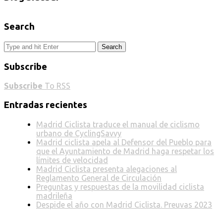
Search
Search
Subscribe
Subscribe
To RSS
Entradas recientes
Madrid Ciclista traduce el manual de ciclismo
urbano de CyclingSavvy
Madrid ciclista apela al Defensor del Pueblo para
que el Ayuntamiento de Madrid haga respetar los
límites de velocidad
Madrid Ciclista presenta alegaciones al
Reglamento General de Circulación
Preguntas y respuestas de la movilidad ciclista
madrileña
Despide el año con Madrid Ciclista. Preuvas 2023