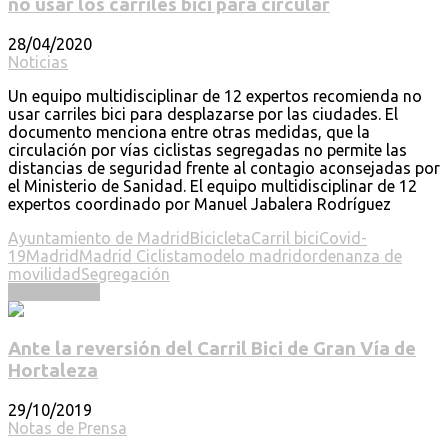
no usar los carriles bici para circular
28/04/2020
Noticias
Un equipo multidisciplinar de 12 expertos recomienda no
usar carriles bici para desplazarse por las ciudades. El
documento menciona entre otras medidas, que la
circulación por vías ciclistas segregadas no permite las
distancias de seguridad frente al contagio aconsejadas por
el Ministerio de Sanidad. El equipo multidisciplinar de 12
expertos coordinado por Manuel Jabalera Rodríguez
Ayuntamiento de Madrid
Bicicleta
Carril bici
Covid-
19
Madrid
Madrid Ciclista
modelo madrid
ordenanza de
movilidad
Segregación
Read more ...
Ante la reversión del Carril Bici de Gran Vía de
Hortaleza
29/10/2019
Notas de Prensa