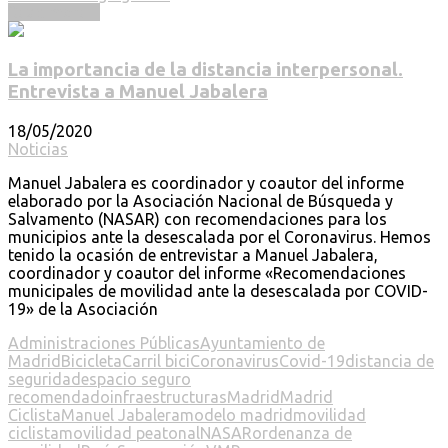
Read more ...
La importancia de la distancia interpersonal.
Entrevista a Manuel Jabalera
18/05/2020
Noticias
Manuel Jabalera es coordinador y coautor del informe
elaborado por la Asociación Nacional de Búsqueda y
Salvamento (NASAR) con recomendaciones para los
municipios ante la desescalada por el Coronavirus. Hemos
tenido la ocasión de entrevistar a Manuel Jabalera,
coordinador y coautor del informe «Recomendaciones
municipales de movilidad ante la desescalada por COVID-
19» de la Asociación
Administraciones Públicas
Ayuntamiento de
Madrid
Bicicleta
Carril bici
Coronavirus
Covid-19
distancia de
seguridad
espacio seguro
recomendado
infraestructuras
Madrid
Madrid
Ciclista
Manuel Jabalera
modelo madrid
movilidad
ciclista
movilidad peatonal
NASAR
ordenanza de