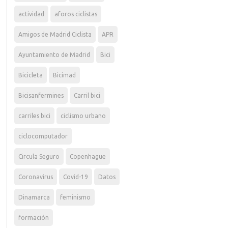
actividad
aforos ciclistas
Amigos de Madrid Ciclista
APR
Ayuntamiento de Madrid
Bici
Bicicleta
Bicimad
Bicisanfermines
Carril bici
carriles bici
ciclismo urbano
ciclocomputador
Circula Seguro
Copenhague
Coronavirus
Covid-19
Datos
Dinamarca
feminismo
formación