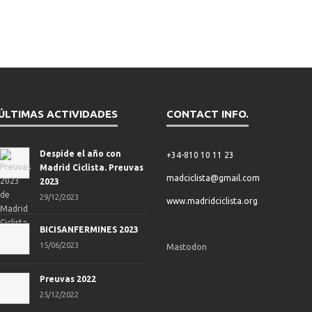
ÚLTIMAS ACTIVIDADES
CONTACT INFO.
Despide el año con
+34-810 10 11 23
Madrid Ciclista. Preuvas
madciclista@gmail.com
2023
29/12/2023
www.madridciclista.org
BICISANFERMINES 2023
15/06/2023
Mastodon
Preuvas 2022
25/12/2022