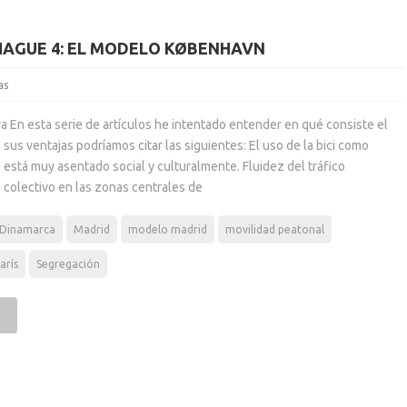
HAGUE 4: EL MODELO KØBENHAVN
as
va En esta serie de artículos he intentado entender en qué consiste el
us ventajas podríamos citar las siguientes: El uso de la bici como
está muy asentado social y culturalmente. Fluidez del tráfico
 colectivo en las zonas centrales de
Dinamarca
Madrid
modelo madrid
movilidad peatonal
arís
Segregación