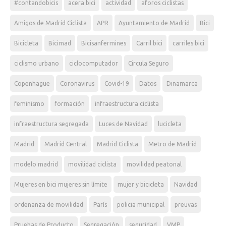
#contandobicis
acera bici
actividad
aforos ciclistas
Amigos de Madrid Ciclista
APR
Ayuntamiento de Madrid
Bici
Bicicleta
Bicimad
Bicisanfermines
Carril bici
carriles bici
ciclismo urbano
ciclocomputador
Circula Seguro
Copenhague
Coronavirus
Covid-19
Datos
Dinamarca
feminismo
formación
infraestructura ciclista
infraestructura segregada
Luces de Navidad
lucicleta
Madrid
Madrid Central
Madrid Ciclista
Metro de Madrid
modelo madrid
movilidad ciclista
movilidad peatonal
Mujeres en bici mujeres sin límite
mujer y bicicleta
Navidad
ordenanza de movilidad
París
policia municipal
preuvas
Pruebas de Producto
Segregación
seguridad
VMP