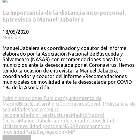
La importancia de la distancia interpersonal.
Entrevista a Manuel Jabalera
18/05/2020
Noticias
Manuel Jabalera es coordinador y coautor del informe
elaborado por la Asociación Nacional de Búsqueda y
Salvamento (NASAR) con recomendaciones para los
municipios ante la desescalada por el Coronavirus. Hemos
tenido la ocasión de entrevistar a Manuel Jabalera,
coordinador y coautor del informe «Recomendaciones
municipales de movilidad ante la desescalada por COVID-
19» de la Asociación
Administraciones Públicas
Ayuntamiento de
Madrid
Bicicleta
Carril bici
Coronavirus
Covid-19
distancia de
seguridad
espacio seguro
recomendado
infraestructuras
Madrid
Madrid
Ciclista
Manuel Jabalera
modelo madrid
movilidad
ciclista
movilidad peatonal
NASAR
ordenanza de
movilidad
París
Segregación
VMP
Read more ...