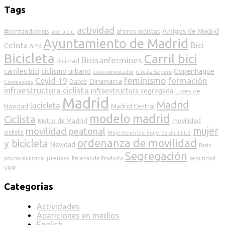
Tags
actividad
Amigos de Madrid
#contandobicis
aforos ciclistas
acera bici
Ayuntamiento de Madrid
Bici
Ciclista
APR
Bicicleta
Carril bici
Bicisanfermines
Bicimad
carriles bici
ciclismo urbano
Copenhague
ciclocomputador
Circula Seguro
feminismo
formación
Covid-19
Dinamarca
Datos
Coronavirus
infraestructura ciclista
infraestructura segregada
Luces de
Madrid
Madrid
lucicleta
Navidad
Madrid Central
modelo madrid
Ciclista
Metro de Madrid
movilidad
mujer
movilidad peatonal
ciclista
Mujeres en bici mujeres sin límite
ordenanza de movilidad
y bicicleta
Navidad
París
Segregación
preuvas
policia municipal
Pruebas de Producto
seguridad
VMP
Categorías
Actividades
Apariciones en medios
English