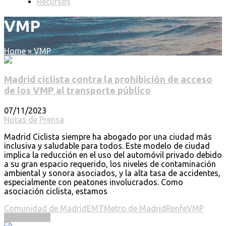
Recursos
VMP
Home
»
VMP
Madrid ciclista contra la prohibición de acceso
de los VMP al transporte público
07/11/2023
Notas de Prensa
Madrid Ciclista siempre ha abogado por una ciudad más
inclusiva y saludable para todos. Este modelo de ciudad
implica la reducción en el uso del automóvil privado debido
a su gran espacio requerido, los niveles de contaminación
ambiental y sonora asociados, y la alta tasa de accidentes,
especialmente con peatones involucrados. Como
asociación ciclista, estamos
Comunidad de Madrid
EMT
Metro de Madrid
Renfe
VMP
Read more ...