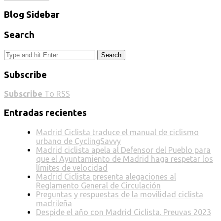
Blog Sidebar
Search
Search
Subscribe
Subscribe
To RSS
Entradas recientes
Madrid Ciclista traduce el manual de ciclismo
urbano de CyclingSavvy
Madrid ciclista apela al Defensor del Pueblo para
que el Ayuntamiento de Madrid haga respetar los
límites de velocidad
Madrid Ciclista presenta alegaciones al
Reglamento General de Circulación
Preguntas y respuestas de la movilidad ciclista
madrileña
Despide el año con Madrid Ciclista. Preuvas 2023