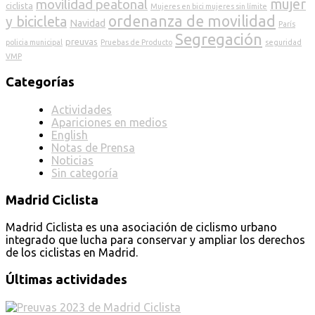
mujer
movilidad peatonal
ciclista
Mujeres en bici mujeres sin límite
ordenanza de movilidad
y bicicleta
Navidad
París
Segregación
preuvas
policia municipal
Pruebas de Producto
seguridad
VMP
Categorías
Actividades
Apariciones en medios
English
Notas de Prensa
Noticias
Sin categoría
Madrid Ciclista
Madrid Ciclista es una asociación de ciclismo urbano
integrado que lucha para conservar y ampliar los derechos
de los ciclistas en Madrid.
Últimas actividades