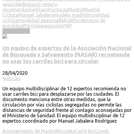
seguridad
espacio seguro
recomendado
infraestructuras
Madrid
Madrid
Ciclista
Manuel Jabalera
modelo madrid
movilidad
ciclista
movilidad peatonal
NASAR
ordenanza de
movilidad
París
Segregación
VMP
Read more ...
Un equipo de expertos de la Asociación Nacional
de Búsqueda y Salvamento (NASAR) recomienda
no usar los carriles bici para circular
28/04/2020
Noticias
Un equipo multidisciplinar de 12 expertos recomienda no
usar carriles bici para desplazarse por las ciudades. El
documento menciona entre otras medidas, que la
circulación por vías ciclistas segregadas no permite las
distancias de seguridad frente al contagio aconsejadas por
el Ministerio de Sanidad. El equipo multidisciplinar de 12
expertos coordinado por Manuel Jabalera Rodríguez
Ayuntamiento de Madrid
Bicicleta
Carril bici
Covid-