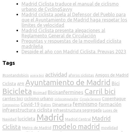
Madrid Ciclista traduce el manual de ciclismo
urbano de CyclingSavvy
Madrid ciclista apela al Defensor del Pueblo para
que el Ayuntamiento de Madrid haga respetar los
límites de velocidad
Madrid Ciclista presenta alegaciones al
Reglamento General de Circulación
Preguntas y respuestas de la movilidad ciclista
madrileña
Despide el año con Madrid Ciclista. Preuvas 2023
Tags
actividad
Amigos de Madrid
#contandobicis
aforos ciclistas
acera bici
Ayuntamiento de Madrid
Bici
Ciclista
APR
Bicicleta
Carril bici
Bicisanfermines
Bicimad
carriles bici
ciclismo urbano
Copenhague
ciclocomputador
Circula Seguro
feminismo
formación
Covid-19
Dinamarca
Datos
Coronavirus
infraestructura ciclista
infraestructura segregada
Luces de
Madrid
Madrid
lucicleta
Navidad
Madrid Central
modelo madrid
Ciclista
Metro de Madrid
movilidad