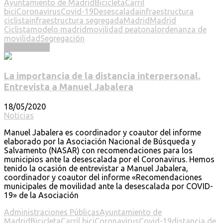
Ayuntamiento de Madrid
Bicicleta
Carril
bici
Coronavirus
Covid-19
Desescalada
infraestructura
ciclista
infraestructura segregada
Madrid
Madrid
Ciclista
modelo madrid
movilidad peatonal
ordenanza de
movilidad
Segregación
Read more ...
La importancia de la distancia interpersonal.
Entrevista a Manuel Jabalera
18/05/2020
Noticias
Manuel Jabalera es coordinador y coautor del informe
elaborado por la Asociación Nacional de Búsqueda y
Salvamento (NASAR) con recomendaciones para los
municipios ante la desescalada por el Coronavirus. Hemos
tenido la ocasión de entrevistar a Manuel Jabalera,
coordinador y coautor del informe «Recomendaciones
municipales de movilidad ante la desescalada por COVID-
19» de la Asociación
Administraciones Públicas
Ayuntamiento de
Madrid
Bicicleta
Carril bici
Coronavirus
Covid-19
distancia de