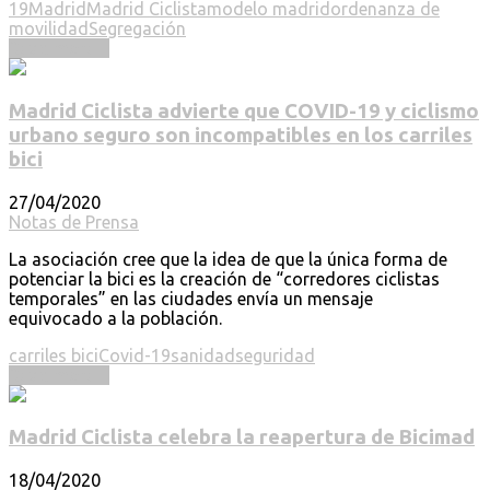
19
Madrid
Madrid Ciclista
modelo madrid
ordenanza de
movilidad
Segregación
Read more ...
Madrid Ciclista advierte que COVID-19 y ciclismo
urbano seguro son incompatibles en los carriles
bici
27/04/2020
Notas de Prensa
La asociación cree que la idea de que la única forma de
potenciar la bici es la creación de “corredores ciclistas
temporales” en las ciudades envía un mensaje
equivocado a la población.
carriles bici
Covid-19
sanidad
seguridad
Read more ...
Madrid Ciclista celebra la reapertura de Bicimad
18/04/2020