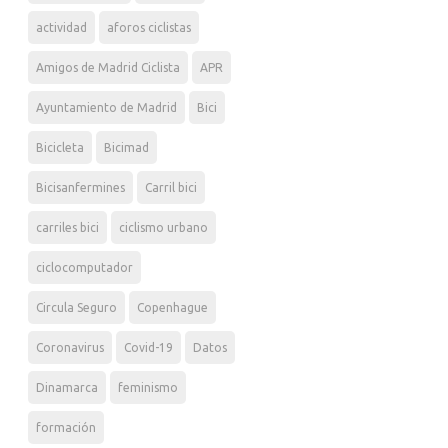
actividad
aforos ciclistas
Amigos de Madrid Ciclista
APR
Ayuntamiento de Madrid
Bici
Bicicleta
Bicimad
Bicisanfermines
Carril bici
carriles bici
ciclismo urbano
ciclocomputador
Circula Seguro
Copenhague
Coronavirus
Covid-19
Datos
Dinamarca
feminismo
formación