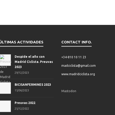
ÚLTIMAS ACTIVIDADES
CONTACT INFO.
Despide el año con
+34-810 10 11 23
Madrid Ciclista. Preuvas
madciclista@gmail.com
2023
29/12/2023
www.madridciclista.org
BICISANFERMINES 2023
15/06/2023
Mastodon
Preuvas 2022
25/12/2022