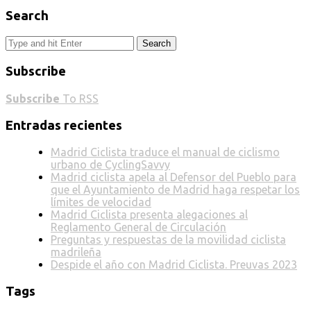
Search
Search
Subscribe
Subscribe
To RSS
Entradas recientes
Madrid Ciclista traduce el manual de ciclismo
urbano de CyclingSavvy
Madrid ciclista apela al Defensor del Pueblo para
que el Ayuntamiento de Madrid haga respetar los
límites de velocidad
Madrid Ciclista presenta alegaciones al
Reglamento General de Circulación
Preguntas y respuestas de la movilidad ciclista
madrileña
Despide el año con Madrid Ciclista. Preuvas 2023
Tags