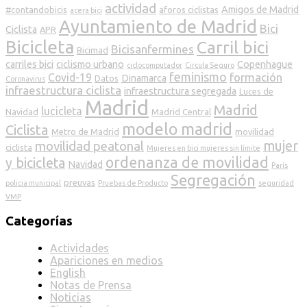
actividad
Amigos de Madrid
#contandobicis
aforos ciclistas
acera bici
Ayuntamiento de Madrid
Bici
Ciclista
APR
Bicicleta
Carril bici
Bicisanfermines
Bicimad
carriles bici
ciclismo urbano
Copenhague
ciclocomputador
Circula Seguro
feminismo
formación
Covid-19
Dinamarca
Datos
Coronavirus
infraestructura ciclista
infraestructura segregada
Luces de
Madrid
Madrid
lucicleta
Navidad
Madrid Central
modelo madrid
Ciclista
Metro de Madrid
movilidad
mujer
movilidad peatonal
ciclista
Mujeres en bici mujeres sin límite
ordenanza de movilidad
y bicicleta
Navidad
París
Segregación
preuvas
policia municipal
Pruebas de Producto
seguridad
VMP
Categorías
Actividades
Apariciones en medios
English
Notas de Prensa
Noticias