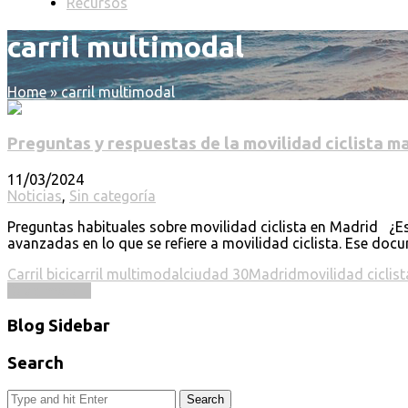
Recursos
carril multimodal
Home
»
carril multimodal
Preguntas y respuestas de la movilidad ciclista m
11/03/2024
Noticias
,
Sin categoría
Preguntas habituales sobre movilidad ciclista en Madrid ¿E
avanzadas en lo que se refiere a movilidad ciclista. Ese docu
Carril bici
carril multimodal
ciudad 30
Madrid
movilidad ciclist
Read more ...
Blog Sidebar
Search
Search