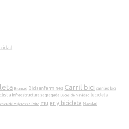
ocidad
cleta
Carril bici
Bicisanfermines
carriles bici
Bicimad
clista
lucicleta
infraestructura segregada
Luces de Navidad
mujer y bicicleta
Navidad
s en bici mujeres sin límite