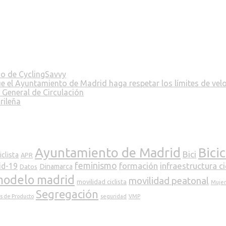
no de CyclingSavvy
ue el Ayuntamiento de Madrid haga respetar los límites de vel
 General de Circulación
rileña
Ayuntamiento de Madrid
Bici
Bici
clista
APR
feminismo
formación
infraestructura ci
id-19
Dinamarca
Datos
odelo madrid
movilidad peatonal
movilidad ciclista
Mujere
Segregación
s de Producto
seguridad
VMP