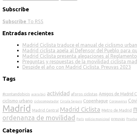
Subscribe
Subscribe
To RSS
Entradas recientes
Madrid Ciclista traduce el manual de ciclismo urba
Madrid ciclista apela al Defensor del Pueblo para q
Madrid Ciclista presenta alegaciones al Reglamento
Preguntas y respuestas de la movilidad ciclista mad
Despide el año con Madrid Ciclista. Preuvas 2023
Tags
actividad
Amigos de Madrid Ci
#contandobicis
aforos ciclistas
acera bici
Cov
ciclismo urbano
Copenhague
ciclocomputador
Circula Seguro
Coronavirus
Madrid
m
Madrid Ciclista
Madrid Central
Metro de Madrid
ordenanza de movilidad
preuvas
París
policia municipal
Prueba
Categorías