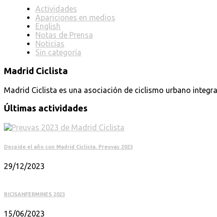
Actividades
Apariciones en medios
English
Notas de Prensa
Noticias
Sin categoría
Madrid Ciclista
Madrid Ciclista es una asociación de ciclismo urbano integra
Últimas actividades
Despide el año con Madrid Ciclista. Preuvas 2023
29/12/2023
BICISANFERMINES 2023
15/06/2023