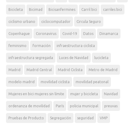
Bicicleta
Bicimad
Bicisanfermines
Carril bici
carriles bici
ciclismo urbano
ciclocomputador
Circula Seguro
Copenhague
Coronavirus
Covid-19
Datos
Dinamarca
feminismo
formación
infraestructura ciclista
infraestructura segregada
Luces de Navidad
lucicleta
Madrid
Madrid Central
Madrid Ciclista
Metro de Madrid
modelo madrid
movilidad ciclista
movilidad peatonal
Mujeres en bici mujeres sin límite
mujer y bicicleta
Navidad
ordenanza de movilidad
París
policia municipal
preuvas
Pruebas de Producto
Segregación
seguridad
VMP