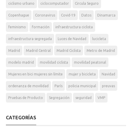
ciclismo urbano
ciclocomputador
Circula Seguro
Copenhague
Coronavirus
Covid-19
Datos
Dinamarca
feminismo
formación
infraestructura ciclista
infraestructura segregada
Luces de Navidad
lucicleta
Madrid
Madrid Central
Madrid Ciclista
Metro de Madrid
modelo madrid
movilidad ciclista
movilidad peatonal
Mujeres en bici mujeres sin límite
mujer y bicicleta
Navidad
ordenanza de movilidad
París
policia municipal
preuvas
Pruebas de Producto
Segregación
seguridad
VMP
CATEGORÍAS