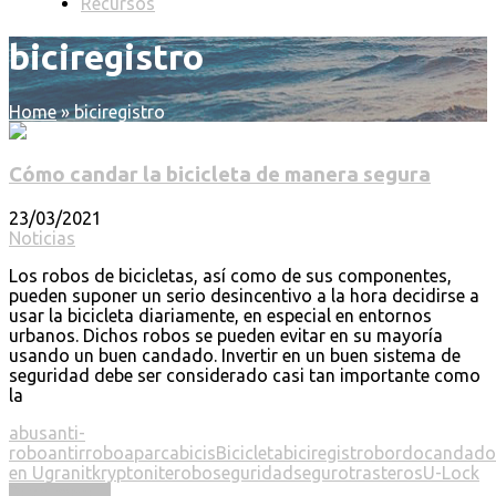
Recursos
biciregistro
Home
»
biciregistro
Cómo candar la bicicleta de manera segura
23/03/2021
Noticias
Los robos de bicicletas, así como de sus componentes,
pueden suponer un serio desincentivo a la hora decidirse a
usar la bicicleta diariamente, en especial en entornos
urbanos. Dichos robos se pueden evitar en su mayoría
usando un buen candado. Invertir en un buen sistema de
seguridad debe ser considerado casi tan importante como
la
abus
anti-
robo
antirrobo
aparcabicis
Bicicleta
biciregistro
bordo
candado
en U
granit
kryptonite
robo
seguridad
seguro
trasteros
U-Lock
Read more ...