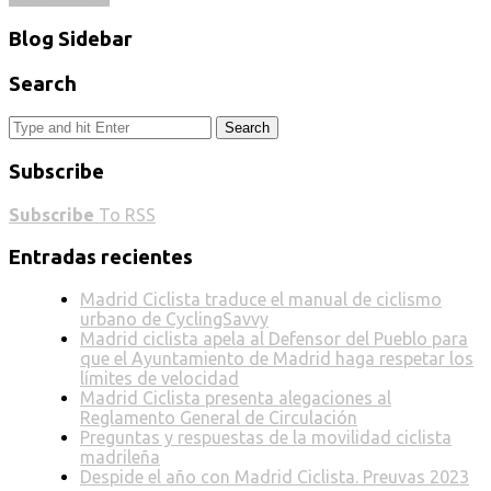
Blog Sidebar
Search
Search
Subscribe
Subscribe
To RSS
Entradas recientes
Madrid Ciclista traduce el manual de ciclismo
urbano de CyclingSavvy
Madrid ciclista apela al Defensor del Pueblo para
que el Ayuntamiento de Madrid haga respetar los
límites de velocidad
Madrid Ciclista presenta alegaciones al
Reglamento General de Circulación
Preguntas y respuestas de la movilidad ciclista
madrileña
Despide el año con Madrid Ciclista. Preuvas 2023