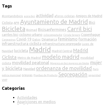
Tags
actividad
Amigos de Madrid
#contandobicis
aforos ciclistas
acera bici
Ayuntamiento de Madrid
Bici
Ciclista
APR
Bicicleta
Carril bici
Bicisanfermines
Bicimad
carriles bici
ciclismo urbano
Copenhague
ciclocomputador
Circula Seguro
feminismo
formación
Covid-19
Dinamarca
Datos
Coronavirus
infraestructura ciclista
infraestructura segregada
Luces de
Madrid
Madrid
lucicleta
Navidad
Madrid Central
modelo madrid
Ciclista
Metro de Madrid
movilidad
mujer
movilidad peatonal
ciclista
Mujeres en bici mujeres sin límite
ordenanza de movilidad
y bicicleta
Navidad
París
Segregación
preuvas
policia municipal
Pruebas de Producto
seguridad
VMP
Categorías
Actividades
Apariciones en medios