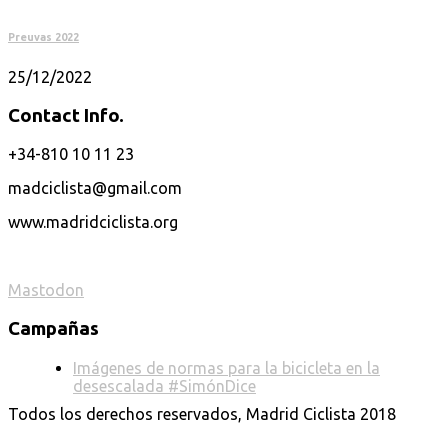
Preuvas 2022
25/12/2022
Contact Info.
+34-810 10 11 23
madciclista@gmail.com
www.madridciclista.org
Mastodon
Campañas
Imágenes de normas para la bicicleta en la
desescalada #SimónDice
Todos los derechos reservados, Madrid Ciclista 2018