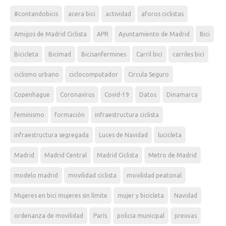
#contandobicis
acera bici
actividad
aforos ciclistas
Amigos de Madrid Ciclista
APR
Ayuntamiento de Madrid
Bici
Bicicleta
Bicimad
Bicisanfermines
Carril bici
carriles bici
ciclismo urbano
ciclocomputador
Circula Seguro
Copenhague
Coronavirus
Covid-19
Datos
Dinamarca
feminismo
formación
infraestructura ciclista
infraestructura segregada
Luces de Navidad
lucicleta
Madrid
Madrid Central
Madrid Ciclista
Metro de Madrid
modelo madrid
movilidad ciclista
movilidad peatonal
Mujeres en bici mujeres sin límite
mujer y bicicleta
Navidad
ordenanza de movilidad
París
policia municipal
preuvas