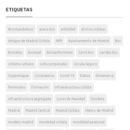
ETIQUETAS
#contandobicis
acera bici
actividad
aforos ciclistas
Amigos de Madrid Ciclista
APR
Ayuntamiento de Madrid
Bici
Bicicleta
Bicimad
Bicisanfermines
Carril bici
carriles bici
ciclismo urbano
ciclocomputador
Circula Seguro
Copenhague
Coronavirus
Covid-19
Datos
Dinamarca
feminismo
formación
infraestructura ciclista
infraestructura segregada
Luces de Navidad
lucicleta
Madrid
Madrid Central
Madrid Ciclista
Metro de Madrid
modelo madrid
movilidad ciclista
movilidad peatonal