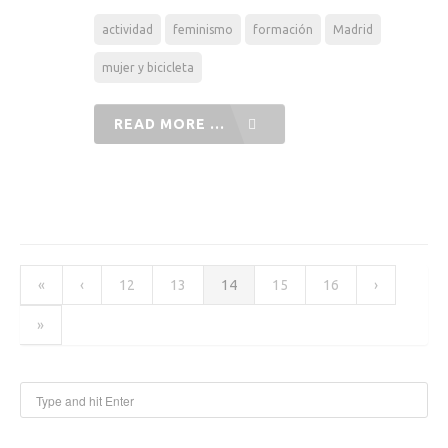
actividad
feminismo
formación
Madrid
mujer y bicicleta
READ MORE ...
«
‹
12
13
14
15
16
›
»